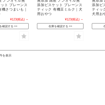
産 ノンオイル無
無添加 国産 ノンオイル無
無添加
ット プレーンス
添加ビスケット プレーンス
添加ビ
有機さつまいも｜
ティック 有機豆ミルク｜犬
ティッ
つ
用おやつ
犬用お
¥123
(税込)
～
¥123
(税込)
～
を確認する
在庫を確認する
7件を表示