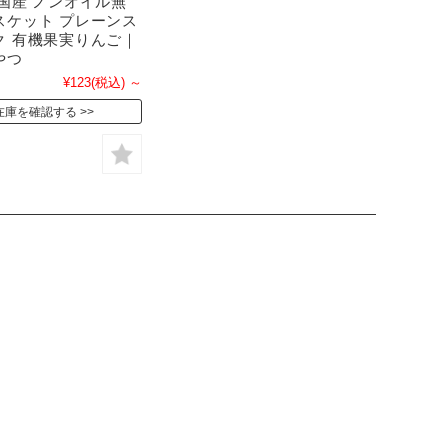
 国産 ノンオイル無
スケット プレーンス
ク 有機果実りんご｜
やつ
¥123
(税込)
～
在庫を確認する