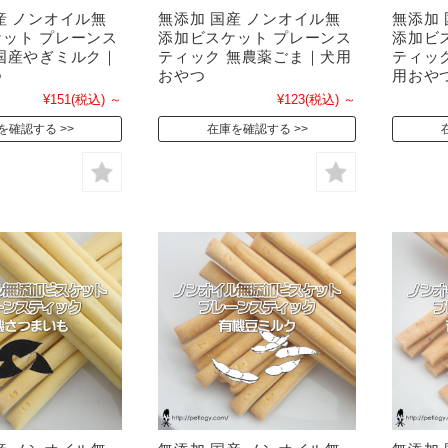
産 ノンオイル無
無添加 国産 ノンオイル無
無添加
ット プレーンス
添加ビスケット プレーンス
添加ビ
国産やぎミルク｜
ティック 無農薬ごま｜犬用
ティッ
つ
おやつ
用おや
¥151
(税込)
～
¥123
(税込)
～
を確認する
在庫を確認する