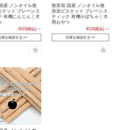
 国産 ノンオイル無
無添加 国産 ノンオイル無
スケット プレーンス
添加ビスケット プレーンス
ク 有機にんじん｜犬
ティック 有機かぼちゃ｜犬
つ
用おやつ
¥123
(税込)
～
¥123
(税込)
～
在庫を確認する
在庫を確認する