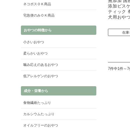
無添加 国
ネコポスＯＫ商品
添加ビスケ
ティック 
宅急便のみＯＫ商品
犬用おや
おやつの特徴から
在庫
小さいおやつ
柔らかいおやつ
噛み応えのあるおやつ
7件中1件～
低アレルゲンのおやつ
成分・栄養から
食物繊維たっぷり
カルシウムたっぷり
オイルフリーのおやつ