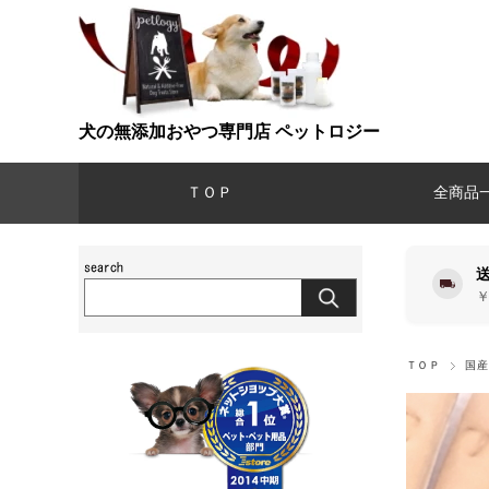
犬の無添加おやつ専門店 ペットロジー
ＴＯＰ
全商品
￥
ＴＯＰ
国産