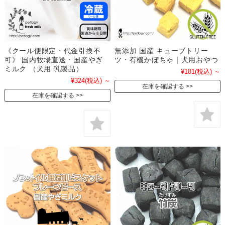
《クール便限定・代金引換不
無添加 国産 キューブトリー
可》 国内牧場直送・国産やぎ
ツ・有機かぼちゃ｜犬用おやつ
ミルク （犬用 乳製品）
¥181
(税込)
～
¥324
(税込)
～
在庫を確認する
在庫を確認する