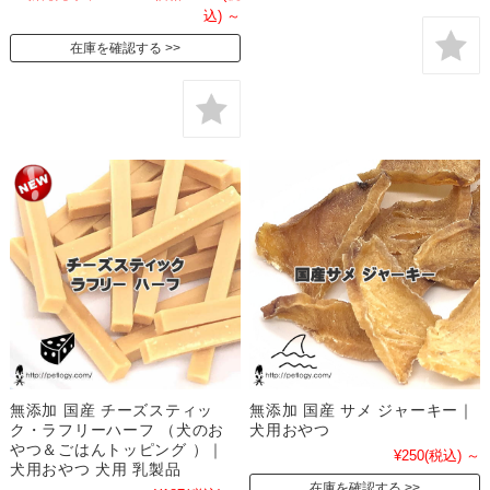
込)
～
在庫を確認する
無添加 国産 チーズスティッ
無添加 国産 サメ ジャーキー｜
ク・ラフリーハーフ （犬のお
犬用おやつ
やつ＆ごはんトッピング ）｜
¥250
(税込)
～
犬用おやつ 犬用 乳製品
在庫を確認する