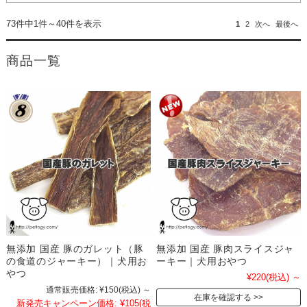
73件中1件～40件を表示
1
2
次へ
最後へ
商品一覧
無添加 国産 豚のガレット（豚
無添加 国産 豚肉スライスジャ
の食道のジャーキー）｜犬用お
ーキー｜犬用おやつ
やつ
¥220
(税込)
～
通常販売価格:
¥150
(税込)
～
在庫を確認する
新発売キャンペーン価格:
¥105
(税