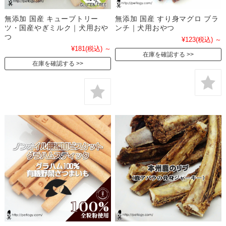
無添加 国産 キューブトリー
無添加 国産 すり身マグロ ブラ
ツ・国産やぎミルク｜犬用おや
ンチ｜犬用おやつ
つ
¥123
(税込)
～
¥181
(税込)
～
在庫を確認する
在庫を確認する