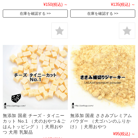
¥150
(税込)
～
¥135
(税込)
～
在庫を確認する
在庫を確認する
無添加 国産 チーズ・タイニー
無添加 国産 ささみプレミアム
カット No.1 （犬のおやつ＆ご
パウダー （犬ゴハンのふりか
はんトッピング ）｜犬用おや
け）｜犬用おやつ
つ 犬用 乳製品
¥95
(税込)
～