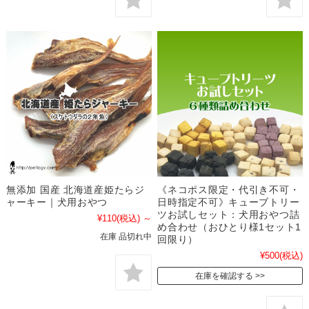
無添加 国産 北海道産姫たらジ
《ネコポス限定・代引き不可・
ャーキー｜犬用おやつ
日時指定不可》キューブトリー
ツお試しセット：犬用おやつ詰
¥110
(税込)
～
め合わせ（おひとり様1セット1
在庫 品切れ中
回限り）
¥500
(税込)
在庫を確認する