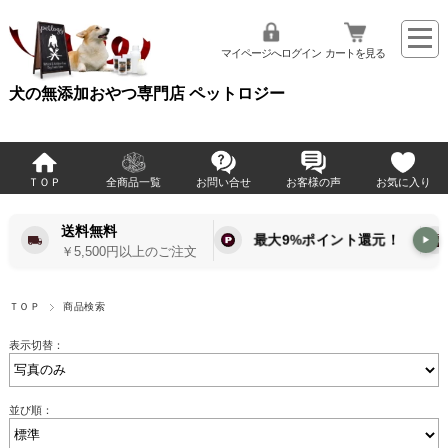
マイページへログイン
カートを見る
犬の無添加おやつ専門店 ペットロジー
ＴＯＰ
全商品一覧
お問い合せ
お客様の声
お気に入り
送料無料
最大9%ポイント還元！
▶
￥5,500円以上のご注文
ＴＯＰ
商品検索
表示切替：
並び順：