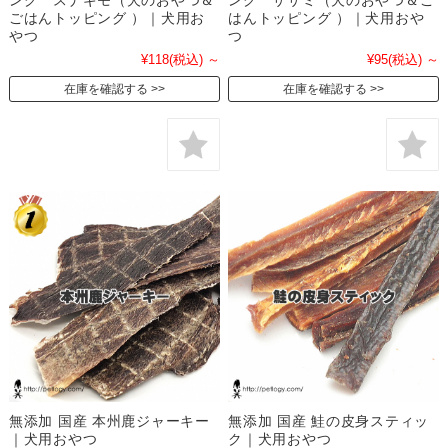
ング スナギモ（犬のおやつ＆
ング ササミ（犬のおやつ＆ご
ごはんトッピング ）｜犬用お
はんトッピング ）｜犬用おや
やつ
つ
¥118
(税込)
～
¥95
(税込)
～
在庫を確認する
在庫を確認する
無添加 国産 本州鹿ジャーキー
無添加 国産 鮭の皮身スティッ
｜犬用おやつ
ク｜犬用おやつ