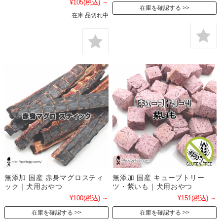
¥105
(税込)
～
在庫を確認する
在庫 品切れ中
無添加 国産 赤身マグロスティ
無添加 国産 キューブトリー
ック｜犬用おやつ
ツ・紫いも｜犬用おやつ
¥100
(税込)
～
¥151
(税込)
～
在庫を確認する
在庫を確認する