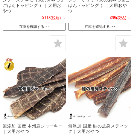
ング スナギモ（犬のおやつ＆
ング ササミ（犬のおやつ＆ご
ごはんトッピング ）｜犬用お
はんトッピング ）｜犬用おや
やつ
つ
¥118
(税込)
～
¥95
(税込)
～
在庫を確認する
在庫を確認する
無添加 国産 本州鹿ジャーキー
無添加 国産 鮭の皮身スティッ
｜犬用おやつ
ク｜犬用おやつ