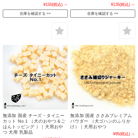
¥150
(税込)
～
¥135
(税込)
～
在庫を確認する
在庫を確認する
無添加 国産 チーズ・タイニー
無添加 国産 ささみプレミアム
カット No.1 （犬のおやつ＆ご
パウダー （犬ゴハンのふりか
はんトッピング ）｜犬用おや
け）｜犬用おやつ
つ 犬用 乳製品
¥95
(税込)
～