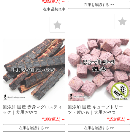
¥105
(税込)
～
在庫を確認する
在庫 品切れ中
無添加 国産 赤身マグロスティ
無添加 国産 キューブトリー
ック｜犬用おやつ
ツ・紫いも｜犬用おやつ
¥100
(税込)
～
¥151
(税込)
～
在庫を確認する
在庫を確認する