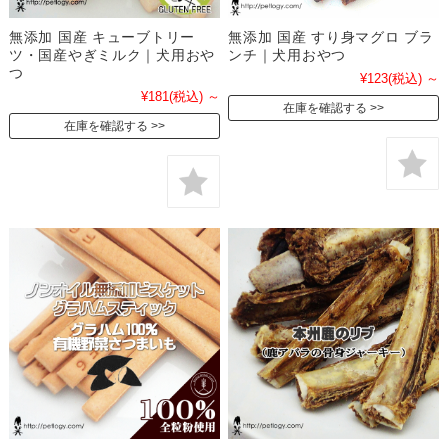
無添加 国産 キューブトリー
無添加 国産 すり身マグロ ブラ
ツ・国産やぎミルク｜犬用おや
ンチ｜犬用おやつ
つ
¥123
(税込)
～
¥181
(税込)
～
在庫を確認する
在庫を確認する