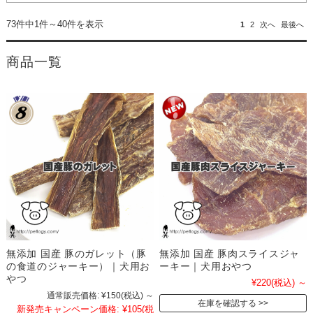
73件中1件～40件を表示
1
2
次へ
最後へ
商品一覧
無添加 国産 豚のガレット（豚
無添加 国産 豚肉スライスジャ
の食道のジャーキー）｜犬用お
ーキー｜犬用おやつ
やつ
¥220
(税込)
～
通常販売価格:
¥150
(税込)
～
在庫を確認する
新発売キャンペーン価格:
¥105
(税