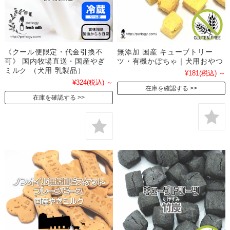
《クール便限定・代金引換不
無添加 国産 キューブトリー
可》 国内牧場直送・国産やぎ
ツ・有機かぼちゃ｜犬用おやつ
ミルク （犬用 乳製品）
¥181
(税込)
～
¥324
(税込)
～
在庫を確認する
在庫を確認する