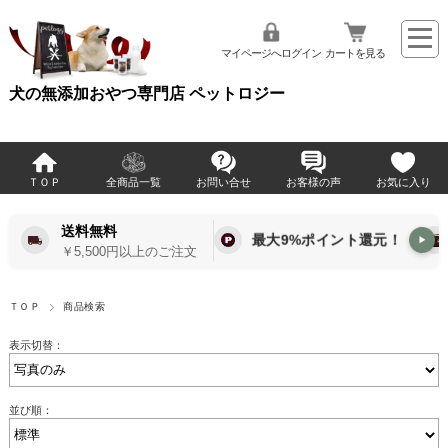
マイページへログイン
カートを見る
犬の無添加おやつ専門店 ペットロジー
ＴＯＰ
全商品一覧
お問い合せ
お客様の声
お気に入り
送料無料
最大9%ポイント還元！
▶
￥5,500円以上のご注文
ＴＯＰ
商品検索
表示切替：
並び順：