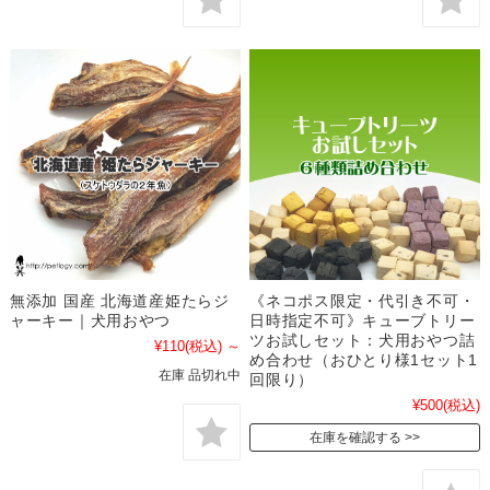
無添加 国産 北海道産姫たらジ
《ネコポス限定・代引き不可・
ャーキー｜犬用おやつ
日時指定不可》キューブトリー
ツお試しセット：犬用おやつ詰
¥110
(税込)
～
め合わせ（おひとり様1セット1
在庫 品切れ中
回限り）
¥500
(税込)
在庫を確認する