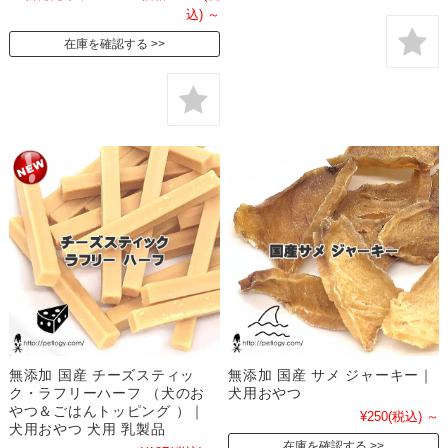
込)
～
在庫を確認する
無添加 国産 チーズスティッ
無添加 国産 サメ ジャーキー｜
ク・ラフリーハーフ （犬のお
犬用おやつ
やつ＆ごはんトッピング ）｜
¥250
(税込)
～
犬用おやつ 犬用 乳製品
在庫を確認する