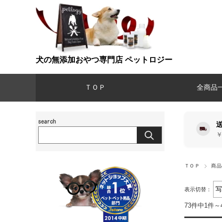
犬の無添加おやつ専門店 ペットロジー
ＴＯＰ
全商品
￥
ＴＯＰ
商品
表示切替：
73件中1件～