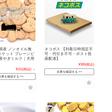
 国産 ノンオイル無
ネコポス 【到着日時指定不
スケット プレーンビ
可・代引き不可・ポスト投
国産やぎミルク｜犬用
函配達】
¥385
(税込)
¥151
(税込)
～
在庫を確認する
在庫を確認する