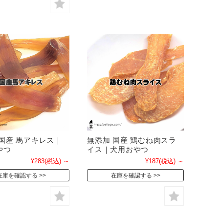
 国産 馬アキレス｜
無添加 国産 鶏むね肉スラ
やつ
イス｜犬用おやつ
¥283
(税込)
～
¥187
(税込)
～
在庫を確認する
在庫を確認する