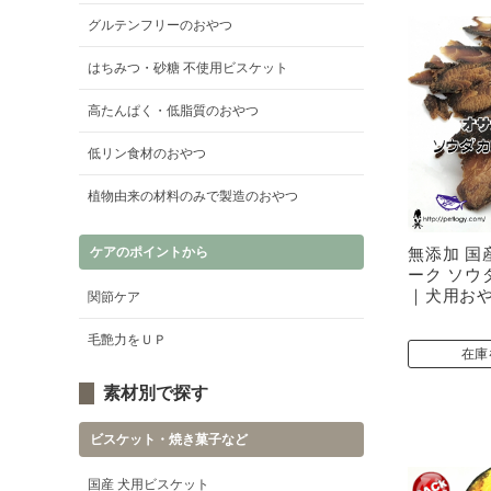
グルテンフリーのおやつ
はちみつ・砂糖 不使用ビスケット
高たんぱく・低脂質のおやつ
低リン食材のおやつ
植物由来の材料のみで製造のおやつ
ケアのポイントから
無添加 国
ーク ソウ
｜犬用お
関節ケア
毛艶力をＵＰ
在庫
素材別で探す
ビスケット・焼き菓子など
国産 犬用ビスケット