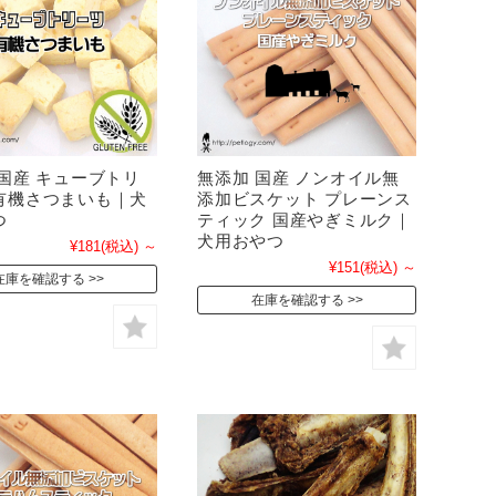
 国産 キューブトリ
無添加 国産 ノンオイル無
有機さつまいも｜犬
添加ビスケット プレーンス
つ
ティック 国産やぎミルク｜
犬用おやつ
¥181
(税込)
～
¥151
(税込)
～
在庫を確認する
在庫を確認する