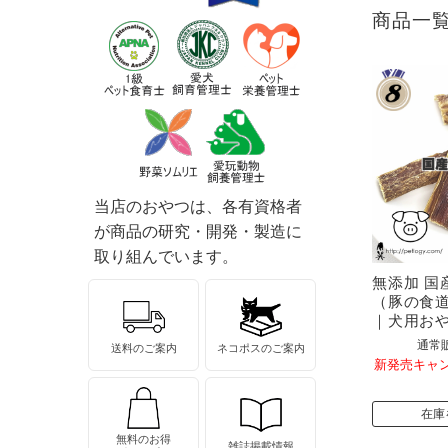
商品一
当店のおやつは、各有資格者
が商品の研究・開発・製造に
取り組んでいます。
無添加 国
（豚の食
｜犬用お
通常
送料のご案内
ネコポスのご案内
新発売キャン
在庫
無料のお得
雑誌掲載情報