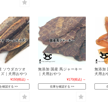
産 ソウダカツオ
無添加 国産 馬ジャーキー
無添加
イズ｜犬用おやつ
｜犬用おやつ
犬用お
¥150
(税込)
～
¥170
(税込)
～
を確認する
在庫を確認する