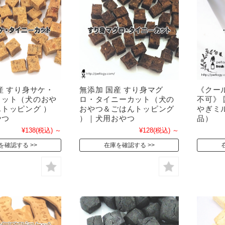
産 すり身サケ・
無添加 国産 すり身マグ
《クー
カット（犬のおや
ロ・タイニーカット（犬の
不可》
トッピング ）
おやつ＆ごはんトッピング
やぎミル
やつ
）｜犬用おやつ
品）
¥138
(税込)
～
¥128
(税込)
～
を確認する
在庫を確認する