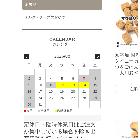
乳製品
ミルク・チーズのおやつ
無添加 国
2026/08
タイニー
日
月
火
水
木
金
土
つ＆ごはん
｜犬用お
1
2
3
4
5
6
7
8
9
10
11
12
13
14
15
在庫
16
17
18
19
20
21
22
23
24
25
26
27
28
29
30
31
■
■
■
今日
定休日
臨時休業日
定休日・臨時休業日はご注文
が集中している場合を除き出