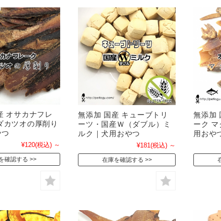
産 オサカナフレ
無添加 国産 キューブトリ
無添加
ダカツオの厚削り
ーツ・国産Ｗ（ダブル）ミ
ーク 
やつ
ルク｜犬用おやつ
用おや
¥120
(税込)
～
¥181
(税込)
～
を確認する
在庫を確認する