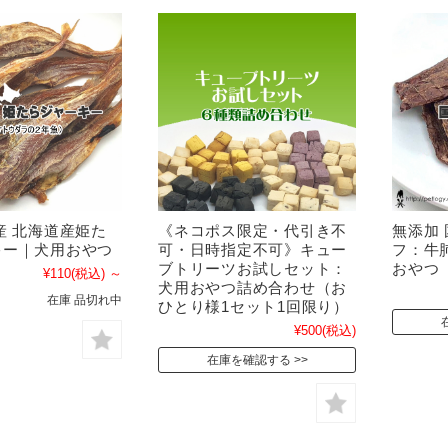
産 北海道産姫た
《ネコポス限定・代引き不
無添加 
キー｜犬用おやつ
可・日時指定不可》キュー
フ：牛
ブトリーツお試しセット：
おやつ
¥110
(税込)
～
犬用おやつ詰め合わせ（お
在庫 品切れ中
ひとり様1セット1回限り）
¥500
(税込)
在庫を確認する