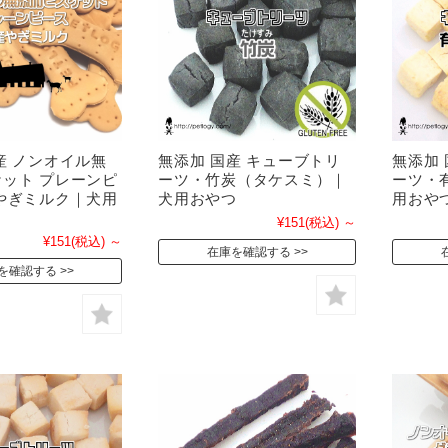
産 ノンオイル無
無添加 国産 キューブトリ
無添加
ット プレーンピ
ーツ・竹炭（タケスミ）｜
ーツ・
やぎミルク｜犬用
犬用おやつ
用おや
¥151
(税込)
～
¥151
(税込)
～
在庫を確認する
を確認する