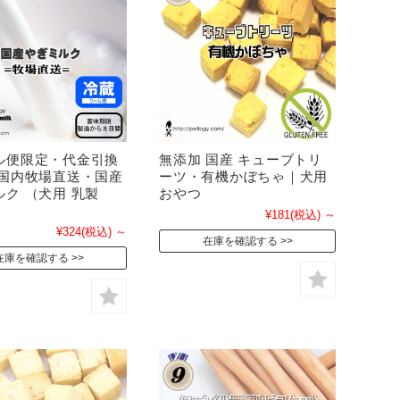
ル便限定・代金引換
無添加 国産 キューブトリ
 国内牧場直送・国産
ーツ・有機かぼちゃ｜犬用
ク （犬用 乳製
おやつ
¥181
(税込)
～
¥324
(税込)
～
在庫を確認する
在庫を確認する