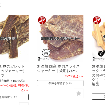
覧
産 豚のガレット
無添加 国産 豚肉スライス
無添加
道のジャーキー）
ジャーキー｜犬用おやつ
ック・
やつ
のおや
¥220
(税込)
～
グ ）｜
販売価格:
¥150
(税込)
～
在庫を確認する
製品
ペーン価格:
¥105
(税
込)
～
を確認する