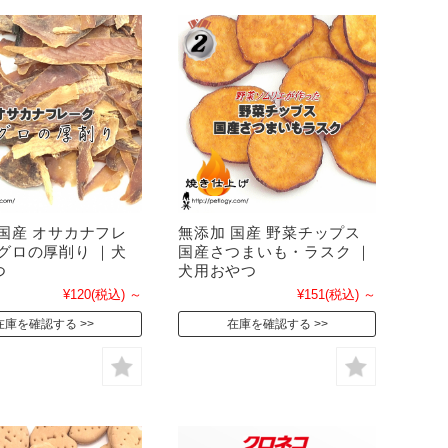
 国産 オサカナフレ
無添加 国産 野菜チップス
マグロの厚削り ｜犬
国産さつまいも・ラスク ｜
つ
犬用おやつ
¥120
(税込)
～
¥151
(税込)
～
在庫を確認する
在庫を確認する