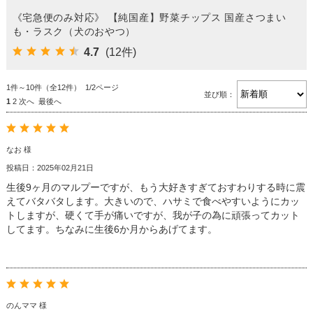
《宅急便のみ対応》 【純国産】野菜チップス 国産さつまい
も・ラスク（犬のおやつ）
4.7
(12件)
1件～10件（全12件） 1/2ページ
並び順：
1
2
次へ
最後へ
なお 様
投稿日：2025年02月21日
生後9ヶ月のマルプーですが、もう大好きすぎておすわりする時に震
えてバタバタします。大きいので、ハサミで食べやすいようにカッ
トしますが、硬くて手が痛いですが、我が子の為に頑張ってカット
してます。ちなみに生後6か月からあげてます。
のんママ 様