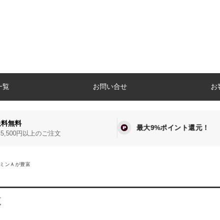
一覧
お問い合せ
お
送料無料
最大9%ポイント還元！
5,500円以上のご注文
ミンＡが豊富
覧