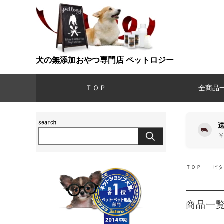
犬の無添加おやつ専門店 ペットロジー
ＴＯＰ
全商品
￥
ＴＯＰ
ビタ
商品一