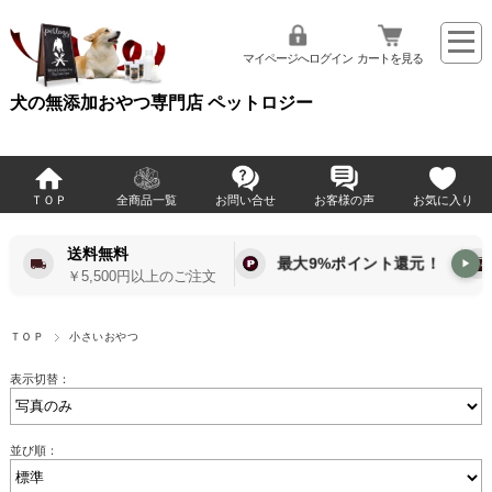
マイページへログイン
カートを見る
犬の無添加おやつ専門店 ペットロジー
ＴＯＰ
全商品一覧
お問い合せ
お客様の声
お気に入り
送料無料
最大9%ポイント還元！
▶
￥5,500円以上のご注文
ＴＯＰ
小さいおやつ
表示切替：
並び順：