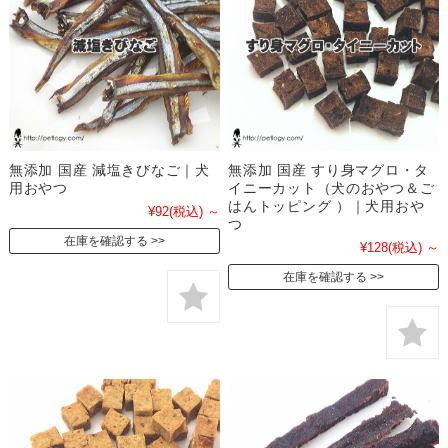
無添加 国産 減塩きびなご｜犬
無添加 国産 すり身マグロ・タ
用おやつ
イニーカット（犬のおやつ＆ご
はんトッピング ）｜犬用おや
¥92
(税込)
～
つ
在庫を確認する
¥128
(税込)
～
在庫を確認する