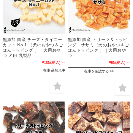
無添加 国産 チーズ・タイニー
無添加 国産 トリーツ＆トッピ
カット No.1 （犬のおやつ＆ご
ング ササミ（犬のおやつ＆ご
はんトッピング ）｜犬用おや
はんトッピング ）｜犬用おや
つ 犬用 乳製品
つ
¥105
(税込)
～
¥95
(税込)
～
在庫 品切れ中
在庫を確認する