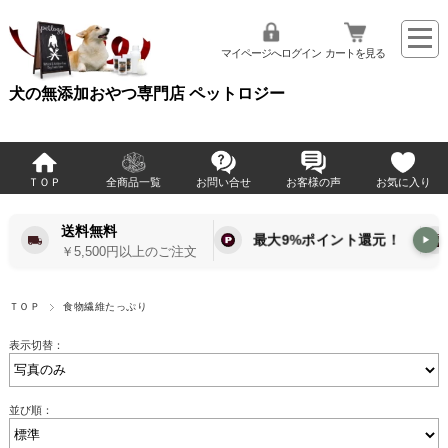
マイページへログイン
カートを見る
犬の無添加おやつ専門店 ペットロジー
ＴＯＰ
全商品一覧
お問い合せ
お客様の声
お気に入り
送料無料
最大9%ポイント還元！
▶
￥5,500円以上のご注文
ＴＯＰ
食物繊維たっぷり
表示切替：
並び順：