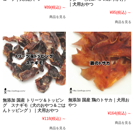
｜犬用おやつ
¥89
(税込)
～
¥95
(税込)
～
商品を見る
商品を見る
無添加 国産 鶏のトサカ｜犬用お
無添加 国産 トリーツ＆トッピン
やつ
グ スナギモ（犬のおやつ＆ごは
んトッピング ）｜犬用おやつ
¥164
(税込)
～
¥118
(税込)
～
商品を見る
商品を見る