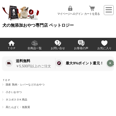
マイページへログイン
カートを見る
犬の無添加おやつ専門店 ペットロジー
ＴＯＰ
全商品一覧
お問い合せ
お客様の声
お気に入り
送料無料
最大9%ポイント還元！
▶
￥5,500円以上のご注文
ＴＯＰ
国産 鶏肉・レバーなどのおやつ
小さいおやつ
ネコポスＯＫ商品
高たんぱく・低脂質