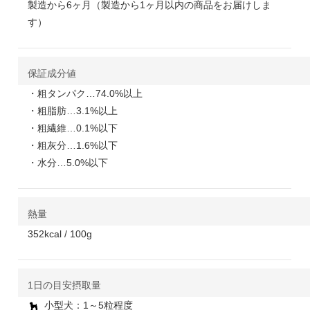
製造から6ヶ月（製造から1ヶ月以内の商品をお届けしま
す）
保証成分値
・粗タンパク…74.0%以上
・粗脂肪…3.1%以上
・粗繊維…0.1%以下
・粗灰分…1.6%以下
・水分…5.0%以下
熱量
352kcal / 100g
1日の目安摂取量
小型犬：1～5粒程度