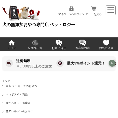
マイページへログイン
カートを見る
犬の無添加おやつ専門店 ペットロジー
ＴＯＰ
全商品一覧
お問い合せ
お客様の声
お気に入り
送料無料
最大9%ポイント還元！
▶
￥5,500円以上のご注文
ＴＯＰ
国産 シカ肉・骨のおやつ
ネコポスＯＫ商品
高たんぱく・低脂質
低アレルゲンのおやつ