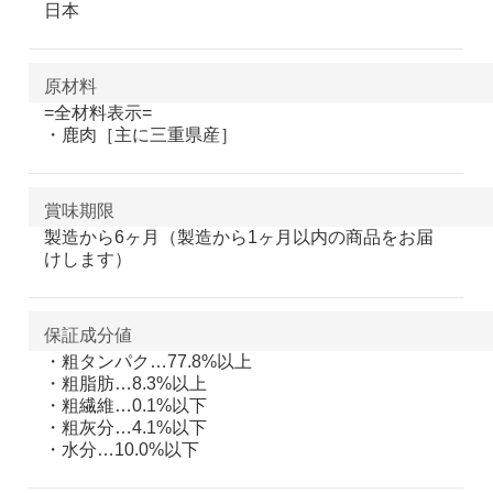
日本
原材料
=全材料表示=
・鹿肉［主に三重県産］
賞味期限
製造から6ヶ月（製造から1ヶ月以内の商品をお届
けします）
保証成分値
・粗タンパク…77.8%以上
・粗脂肪…8.3%以上
・粗繊維…0.1%以下
・粗灰分…4.1%以下
・水分…10.0%以下