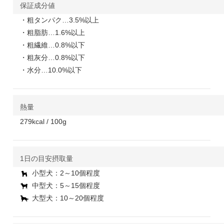
保証成分値
・粗タンパク…3.5%以上
・粗脂肪…1.6%以上
・粗繊維…0.8%以下
・粗灰分…0.8%以下
・水分…10.0%以下
熱量
279kcal / 100g
1日の目安摂取量
小型犬：2～10個程度
中型犬：5～15個程度
大型犬：10～20個程度