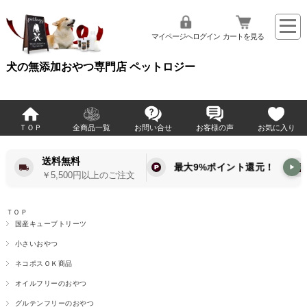
マイページへログイン
カートを見る
犬の無添加おやつ専門店 ペットロジー
ＴＯＰ
全商品一覧
お問い合せ
お客様の声
お気に入り
送料無料
最大9%ポイント還元！
▶
￥5,500円以上のご注文
ＴＯＰ
国産キューブトリーツ
小さいおやつ
ネコポスＯＫ商品
オイルフリーのおやつ
グルテンフリーのおやつ