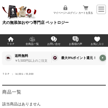
マイページへログイン
カートを見る
犬の無添加おやつ専門店 ペットロジー
ＴＯＰ
全商品一覧
お問い合せ
お客様の声
お気に入り
送料無料
最大9%ポイント還元！
▶
￥5,500円以上のご注文
ＴＯＰ
\4,001～\5,000
商品一覧
該当商品はありません