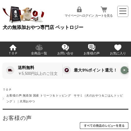
マイページへログイン
カートを見る
犬の無添加おやつ専門店 ペットロジー
ＴＯＰ
全商品一覧
お問い合せ
お客様の声
お気に入り
送料無料
最大9%ポイント還元！
▶
￥5,500円以上のご注文
ＴＯＰ
お客様の声:無添加 国産 トリーツ＆トッピング ササミ（犬のおやつ＆ごはんトッピ
ング ）｜犬用おやつ
お客様の声