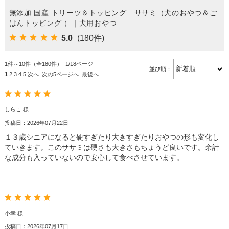
無添加 国産 トリーツ＆トッピング ササミ（犬のおやつ＆ご
はんトッピング ）｜犬用おやつ
5.0
(180件)
1件～10件（全180件） 1/18ページ
並び順：
1
2
3
4
5
次へ
次の5ページへ
最後へ
しらこ 様
投稿日：2026年07月22日
１３歳シニアになると硬すぎたり大きすぎたりおやつの形も変化し
ていきます。このササミは硬さも大きさもちょうど良いです。余計
な成分も入っていないので安心して食べさせています。
小幸 様
投稿日：2026年07月17日