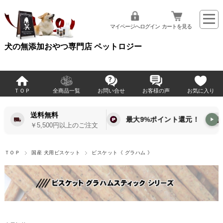
マイページへログイン
カートを見る
犬の無添加おやつ専門店 ペットロジー
ＴＯＰ
全商品一覧
お問い合せ
お客様の声
お気に入り
送料無料
最大9%ポイント還元！
▶
￥5,500円以上のご注文
ＴＯＰ
国産 犬用ビスケット
ビスケット《 グラハム 》