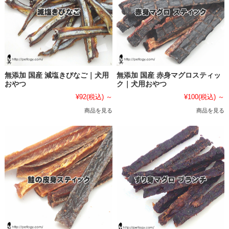
無添加 国産 減塩きびなご｜犬用
無添加 国産 赤身マグロスティッ
おやつ
ク｜犬用おやつ
¥92
(税込)
～
¥100
(税込)
～
商品を見る
商品を見る