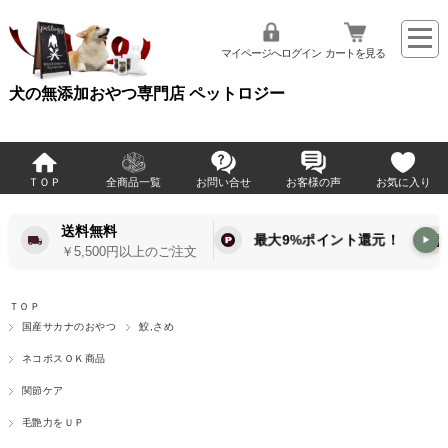
マイページへログイン
カートを見る
犬の無添加おやつ専門店 ペットロジー
ＴＯＰ
全商品一覧
お問い合せ
お客様の声
お気に入り
送料無料
最大9%ポイント還元！
▶
￥5,500円以上のご注文
ＴＯＰ
国産サカナのおやつ
鮫,さめ
ネコポスＯＫ商品
関節ケア
毛艶力をＵＰ