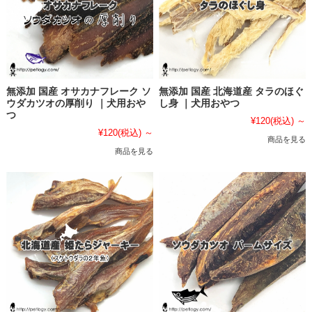
無添加 国産 オサカナフレーク ソ
無添加 国産 北海道産 タラのほぐ
ウダカツオの厚削り ｜犬用おや
し身 ｜犬用おやつ
つ
¥120
(税込)
～
¥120
(税込)
～
商品を見る
商品を見る