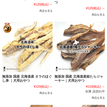
つ
¥120
(税込)
～
¥120
(税込)
～
商品を見る
商品を見る
無添加 国産 北海道産 タラのほぐ
無添加 国産 北海道産姫たらジャ
し身 ｜犬用おやつ
ーキー｜犬用おやつ
¥120
(税込)
～
¥110
(税込)
～
在庫 品切れ中
商品を見る
商品を見る