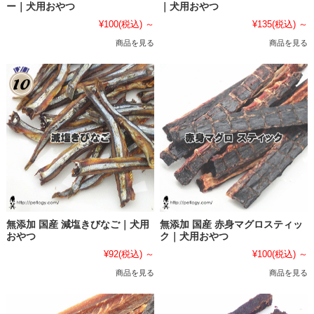
ー｜犬用おやつ
｜犬用おやつ
¥100
(税込)
～
¥135
(税込)
～
商品を見る
商品を見る
無添加 国産 減塩きびなご｜犬用
無添加 国産 赤身マグロスティッ
おやつ
ク｜犬用おやつ
¥92
(税込)
～
¥100
(税込)
～
商品を見る
商品を見る