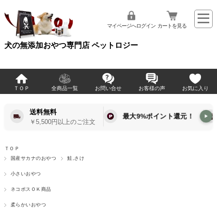
マイページへログイン
カートを見る
犬の無添加おやつ専門店 ペットロジー
ＴＯＰ
全商品一覧
お問い合せ
お客様の声
お気に入り
送料無料
最大9%ポイント還元！
▶
￥5,500円以上のご注文
ＴＯＰ
国産サカナのおやつ
鮭,さけ
小さいおやつ
ネコポスＯＫ商品
柔らかいおやつ