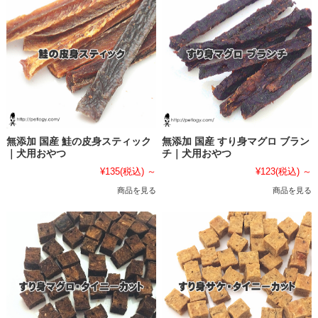
無添加 国産 鮭の皮身スティック
無添加 国産 すり身マグロ ブラン
｜犬用おやつ
チ｜犬用おやつ
¥135
(税込)
～
¥123
(税込)
～
商品を見る
商品を見る