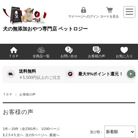
マイページへログイン
カートを見る
犬の無添加おやつ専門店 ペットロジー
ＴＯＰ
全商品一覧
お問い合せ
お客様の声
お気に入り
送料無料
最大9%ポイント還元！
▶
￥5,500円以上のご注文
ＴＯＰ
お客様の声
お客様の声
1件～10件（全2391件） 1/240ページ
並び順：
1
2
3
4
5
次へ
次の5ページへ
最後へ