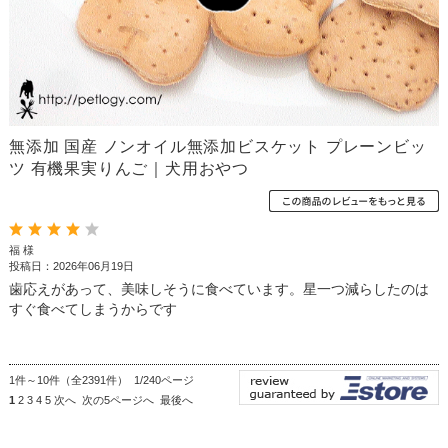
無添加 国産 ノンオイル無添加ビスケット プレーンビッ
ツ 有機果実りんご｜犬用おやつ
福 様
投稿日：2026年06月19日
歯応えがあって、美味しそうに食べています。星一つ減らしたのは
すぐ食べてしまうからです
1件～10件（全2391件） 1/240ページ
1
2
3
4
5
次へ
次の5ページへ
最後へ