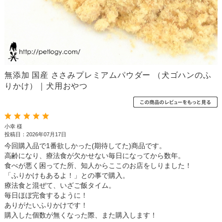
無添加 国産 ささみプレミアムパウダー （犬ゴハンのふ
りかけ）｜犬用おやつ
小幸 様
投稿日：2026年07月17日
今回購入品で1番欲しかった(期待してた)商品です。
高齢になり、療法食が欠かせない毎日になってから数年。
食べが悪く困ってた所、知人からここのお店をしりました！
「ふりかけもあるよ！」との事で購入。
療法食と混ぜて、いざご飯タイム。
毎日ほぼ完食するように！
ありがたいふりかけです！
購入した個数が無くなった際、また購入します！